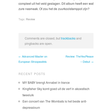
compleet uit het veld geslagen. Dit album heeft een wat
zure nasmaak. Of zou het de zuurkoolstamppot zijn?
Tags:
Review
Comments are closed, but
trackbacks
and
pingbacks are open.
← Advanced Master on
Review: TheYesPlease
European Stroopwafels
– Debut →
RECENT POSTS
MY BABY brengt Annabel in trance
Kingfisher Sky komt goed uit de verf in akoestisch
tweeluik
Een concert van The Wombats is het beste anti-
depressivum