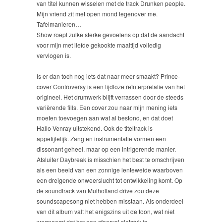
van titel kunnen wisselen met de track Drunken people.
Mijn vriend zit met open mond tegenover me.
Tafelmanieren…
Show roept zulke sterke gevoelens op dat de aandacht
voor mijn met liefde gekookte maaltijd volledig
vervlogen is.
Is er dan toch nog iets dat naar meer smaakt? Prince-
cover Controversy is een tijdloze reïnterpretatie van het
origineel. Het drumwerk blijft verrassen door de steeds
variërende fills. Een cover zou naar mijn mening iets
moeten toevoegen aan wat al bestond, en dat doet
Hallo Venray uitstekend. Ook de titeltrack is
appetijtelijk. Zang en instrumentatie vormen een
dissonant geheel, maar op een intrigerende manier.
Afsluiter Daybreak is misschien het best te omschrijven
als een beeld van een zonnige lenteweide waarboven
een dreigende onweerslucht tot ontwikkeling komt. Op
de soundtrack van Mulholland drive zou deze
soundscapesong niet hebben misstaan. Als onderdeel
van dit album valt het enigszins uit de toon, wat niet
wegneemt dat het een sfeervol slotstuk is.