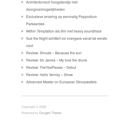
Architectonisch hoogstandje met
doorgroeimogelijkheden
Exclusieve ervaring op eenmalig Poppodium
Parkeerdek
Within Temptation als film met heavy soundtrack
Sue the Night schittert vol overgave vanaf de eerste
noot
Review: Shrude – Because the sun
Review: Sir James – My love the drunk
Review: TheYesPlease – Debut
Review: Hallo Venray – Show
Advanced Master on European Stroopwafels
Copyright © 2026
Powered by
Oxygen Theme
.