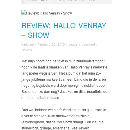
REVIEW: HALLO VENRAY
– SHOW
karianne
/
February 20, 2015
/
Leave a comment
/
Review
Met mijn hoofd nog net niet in mijn zuurkoolstamppot
hoor ik de laatste klanken van Hallo Venray’s nieuwste
langspeler wegsterven. Het album dat het ruim 25-
jarige jubileum markeert van een band die in de jaren
negentig bejubeld werd door menig muziekliefhebber.
Bestonden ze dan nog? Jazeker, en dit is maarliefst de
dertiende albumrelease.
Dus wat hebben we hier? Veertien tracks gitaarrock in
diverse smaken, ruim driekwartier muzikale
lamlendigheid, dat de titel Show draagt. Een vleugje
stonerrock, grunge, americana. Veel reverb,