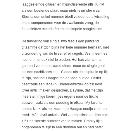
laaggestemde gitaren en hypnotiserende riffs. Klinkt
als een boeiende plaat, maar niets is minder waar.
Slechts een enkel nummer biedt voldoende afwisseling
om te compenseren voor de zwalkende zang, de
fantasieloze melodieën en de simpele songteksten.
De fundering van single Two feet is een pakkend
gitaarriffje dat zich bijna het hele nummer herhaalt, met
uitzondering van de twee refreinregels. Veel meer heeft
het nummer ook niet te bieden. Het had zich prima
geleend voor een staand einde, maar de single gaat
als een nachtkaarsje uit. Steeds als de inspiratie op lijkt
te zijn, past het Haagse trio de fade-out toe. Faster
heeft zelfs een fade-in. Braderiemuziek op z’n best.
Over anticlimaxen gesproken, Daytime, dat met zijn
meerstemmige koor(n)tjes ergens naartoe lijkt te
bouwen, zakt als een pudding in elkaar. My favorite
uncles klinkt als het zeurende Haagse neefje van Lou
reed: ‘Mâh fevrit unkels’. Wel zo realistisch om hier met
1:51 het kortste nummer van te maken. Cranky lijkt
opgenomen te zijn in een dronken bui en had beter