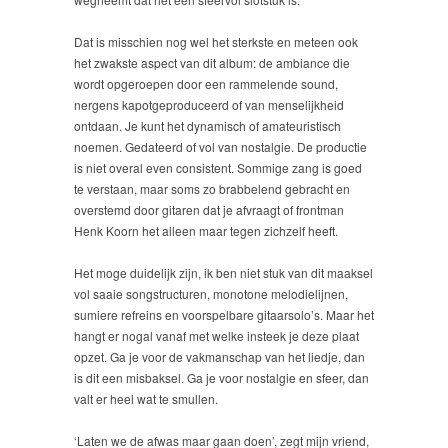
Dat is misschien nog wel het sterkste en meteen ook
het zwakste aspect van dit album: de ambiance die
wordt opgeroepen door een rammelende sound,
nergens kapotgeproduceerd of van menselijkheid
ontdaan. Je kunt het dynamisch of amateuristisch
noemen. Gedateerd of vol van nostalgie. De productie
is niet overal even consistent. Sommige zang is goed
te verstaan, maar soms zo brabbelend gebracht en
overstemd door gitaren dat je afvraagt of frontman
Henk Koorn het alleen maar tegen zichzelf heeft.
Het moge duidelijk zijn, ik ben niet stuk van dit maaksel
vol saaie songstructuren, monotone melodielijnen,
sumiere refreins en voorspelbare gitaarsolo’s. Maar het
hangt er nogal vanaf met welke insteek je deze plaat
opzet. Ga je voor de vakmanschap van het liedje, dan
is dit een misbaksel. Ga je voor nostalgie en sfeer, dan
valt er heel wat te smullen.
‘Laten we de afwas maar gaan doen’, zegt mijn vriend,